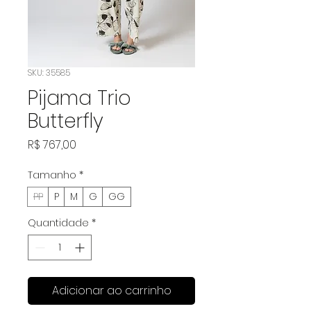
SKU: 35585
Pijama Trio
Butterfly
Preço
R$ 767,00
Tamanho
*
PP
P
M
G
GG
Quantidade
*
Adicionar ao carrinho