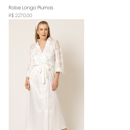
Robe Longo Plumas
Preço
R$ 2.270,00