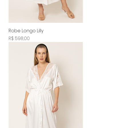
Robe Longo Lilly
Preço
R$ 598,00