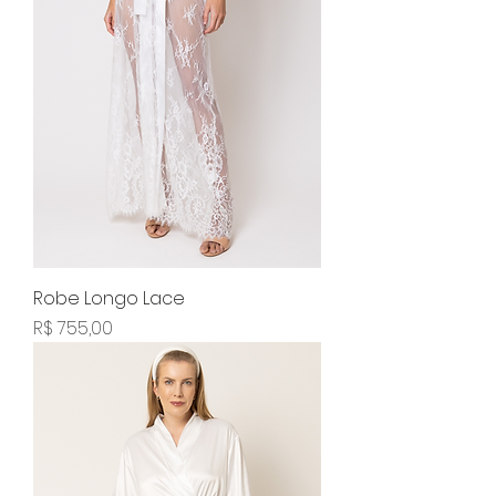
Robe Longo Lace
Preço
R$ 755,00