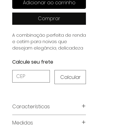
Adicionar ao carrinho
Comprar
A combinação perfeita de renda
e cetim para noivas que
desejam elegância, delicadeza
e um toque inesquecível de
sofisticação.
Calcule seu frete
Calcular
Características
Características do Produto:
Medidas
Material:
Cetim Dull com
elastano e renda, unindo
Tabela de medidas em