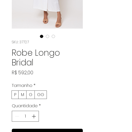
SKU: 37727
Robe Longo
Bridal
Preço
R$ 592,00
Tamanho
*
P
M
G
GG
Quantidade
*