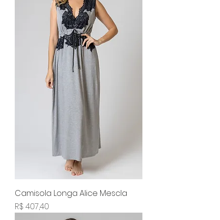
Camisola Longa Alice Mescla
Preço
R$ 407,40