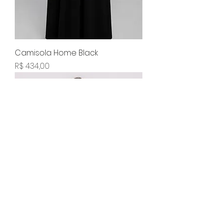
Camisola Home Black
Preço
R$ 434,00