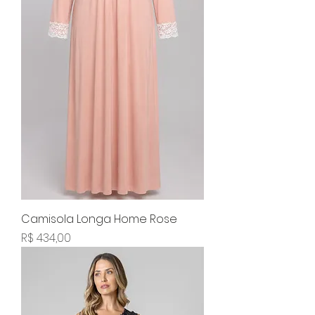
Camisola Longa Home Rose
Preço
R$ 434,00