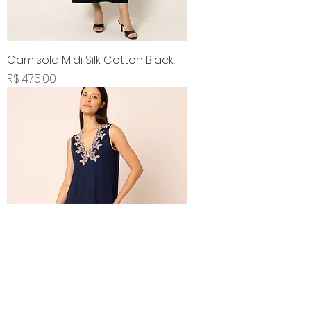
Camisola Midi Silk Cotton Black
Preço
R$ 475,00