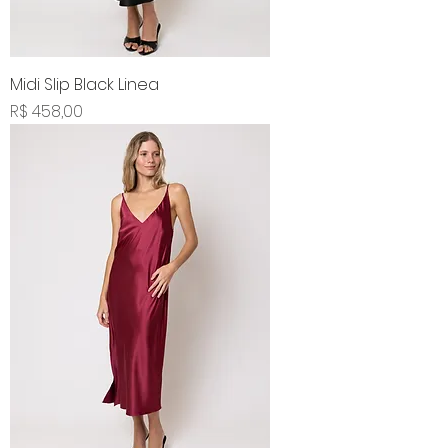
Midi Slip Black Linea
Preço
R$ 458,00