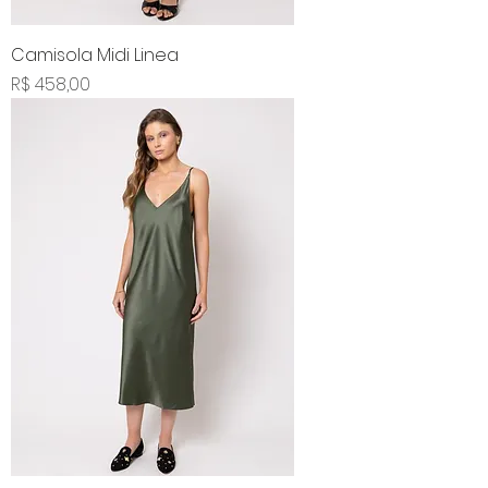
Camisola Midi Linea
Preço
R$ 458,00