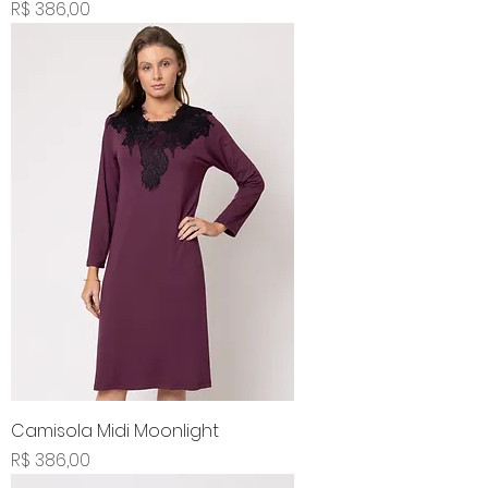
Preço
R$ 386,00
Camisola Midi Moonlight
Preço
R$ 386,00