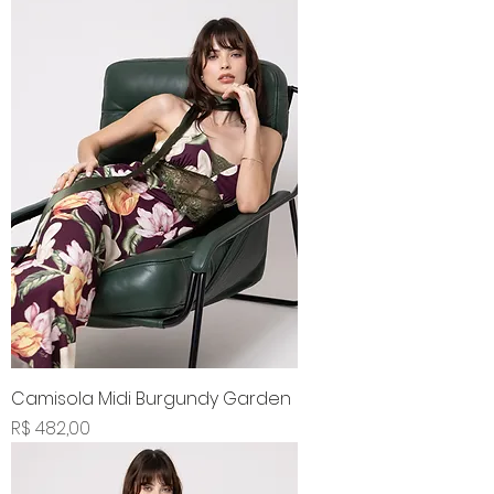
Camisola Midi Burgundy Garden
Preço
R$ 482,00