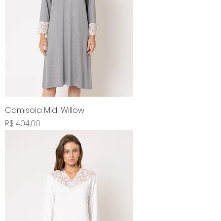
Camisola Midi Willow
Preço
R$ 404,00