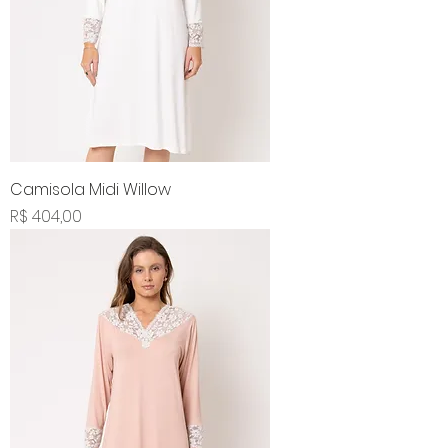
Camisola Midi Willow
Preço
R$ 404,00