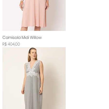
Camisola Midi Willow
Preço
R$ 404,00