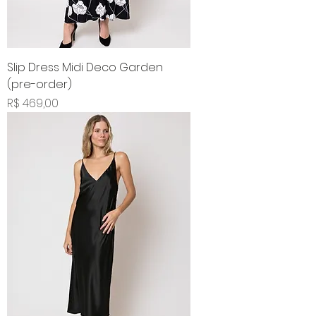
Slip Dress Midi Deco Garden
(pre-order)
Preço
R$ 469,00