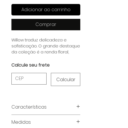
Adicionar ao carrinho
Comprar
Willow traduz delicadeza e
sofisticação. O grande destaque
da coleção é a renda floral,
aplicada de forma estratégica
nos decotes e punhos, trazendo
Calcule seu frete
um toque romântico e refinado
às peças.
Calcular
Características
Características do Produto:
Medidas
Tecido:
Viscolycra – maciez e