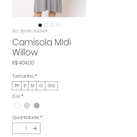
SKU: 38043-HEATHER
Camisola Midi
Willow
Preço
R$ 404,00
Tamanho
*
PP
P
M
G
GG
Cor
*
Quantidade
*