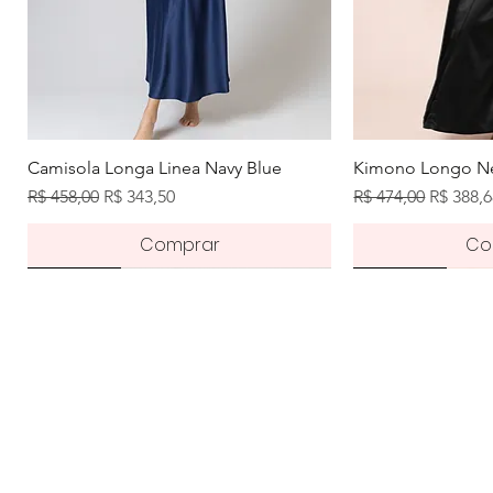
Visualização rápida
Visuali
Camisola Longa Linea Navy Blue
Kimono Longo Ne
Preço normal
Preço promocional
Preço normal
Preço p
R$ 458,00
R$ 343,50
R$ 474,00
R$ 388,
Comprar
Co
Novidade
Pré-order
Novidade
Novidade