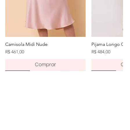
Visualização rápida
Visualiz
Camisola Midi Nude
Pijama Longo Orq
Preço
Preço
R$ 461,00
R$ 484,00
Comprar
Com
Novidade
Novidade
Novidade
Pré-order