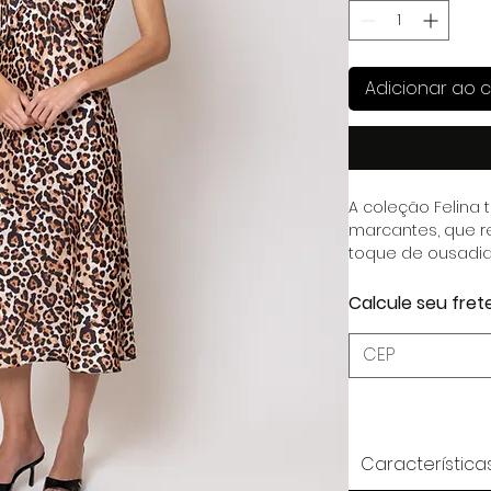
Adicionar ao c
A coleção Felina 
marcantes, que r
toque de ousadia
Calcule seu fret
Característica