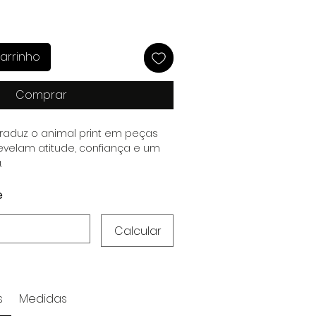
arrinho
Comprar
traduz o animal print em peças
evelam atitude, confiança e um
.
e
Calcular
s
Medidas