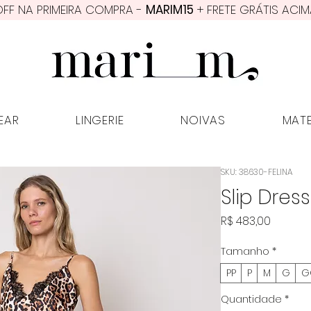
FF NA PRIMEIRA COMPRA -
MARIM15
+ FRETE GRÁTIS ACIM
PWEAR
LINGERIE
NOIVAS
MATER
EAR
LINGERIE
NOIVAS
MAT
SKU: 38630-FELINA
Slip Dress
Preço
R$ 483,00
Tamanho
*
PP
P
M
G
G
Quantidade
*