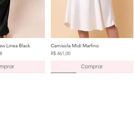
zação rápida
Visualização rápida
w Linea Black
Camisola Midi Marfino
romocional
Preço
68
R$ 461,00
mprar
Comprar
Novidade
Novidade