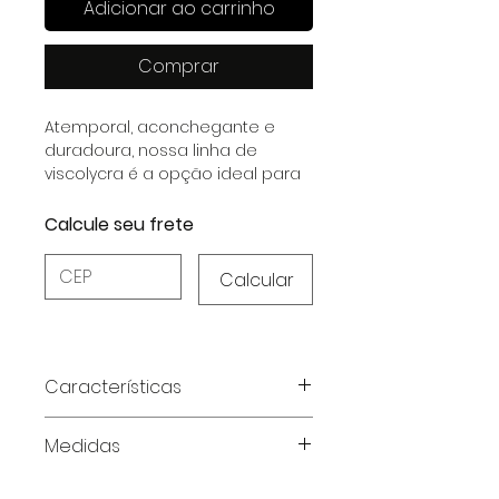
Adicionar ao carrinho
Comprar
Atemporal, aconchegante e
duradoura, nossa linha de
viscolycra é a opção ideal para
peças que irão durar por muitos
anos sem perder a elegância e
Calcule seu frete
conforto.
Calcular
Características
Características do Produto
Medidas
Tecido:
Viscolycra MVS – toque
macio, caimento leve e
Tabela de medidas em
durabilidade superior.