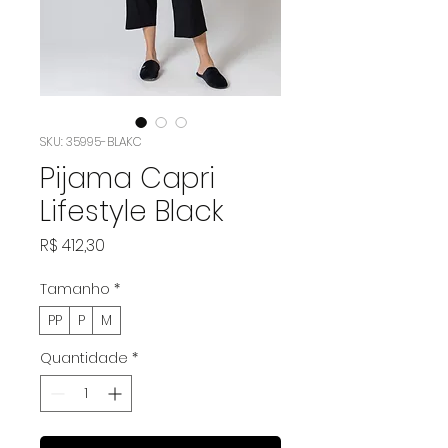
SKU: 35995-BLAKC
Pijama Capri
Lifestyle Black
Preço
R$ 412,30
Tamanho
*
PP
P
M
Quantidade
*