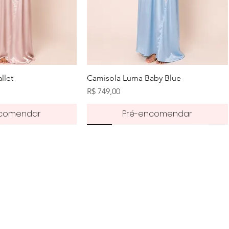
zação rápida
Visualização rápida
llet
Camisola Luma Baby Blue
Preço
R$ 749,00
ncomendar
Pré-encomendar
Pré-order
50%