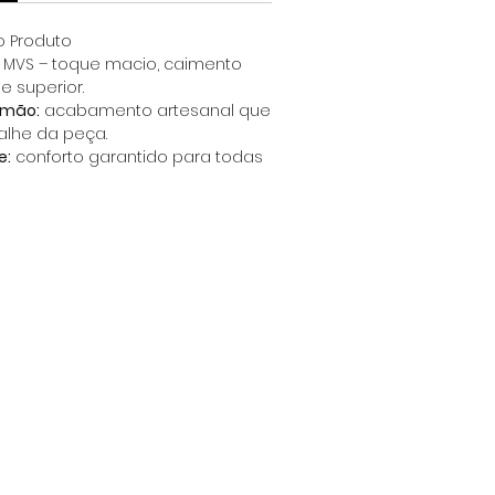
o Produto
a MVS – toque macio, caimento
e superior.
 mão:
acabamento artesanal que
alhe da peça.
e:
conforto garantido para todas