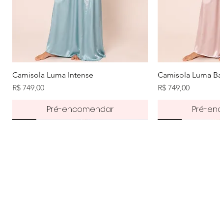
Visualização rápida
Visuali
Camisola Luma Intense
Camisola Luma Ba
Preço
Preço
R$ 749,00
R$ 749,00
Pré-encomendar
Pré-e
Pré-order
50%
50%
Pré-order
50%