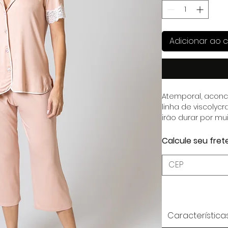
Adicionar ao c
Atemporal, aconc
linha de viscolyc
irão durar por m
elegância e confo
Calcule seu fret
Característica