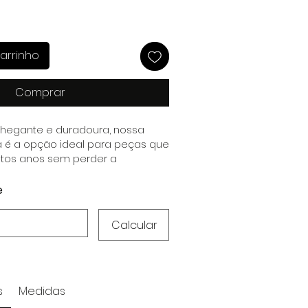
arrinho
Comprar
hegante e duradoura, nossa
ra é a opção ideal para peças que
uitos anos sem perder a
rto.
e
Calcular
s
Medidas