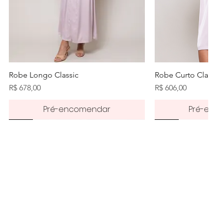
Visualização rápida
Visualiz
Robe Longo Classic
Robe Curto Classi
Preço
Preço
R$ 678,00
R$ 606,00
Pré-encomendar
Pré-en
Pré-order
50%
50%
50%