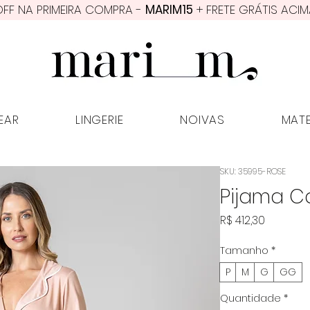
FF NA PRIMEIRA COMPRA -
MARIM15
+ FRETE GRÁTIS ACIM
PWEAR
LINGERIE
NOIVAS
MATER
EAR
LINGERIE
NOIVAS
MAT
SKU: 35995-ROSE
Pijama Ca
Preço
R$ 412,30
Tamanho
*
P
M
G
GG
Quantidade
*