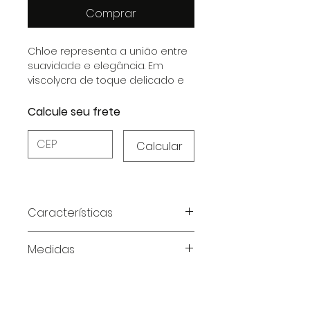
Comprar
Chloe representa a união entre
suavidade e elegância. Em
viscolycra de toque delicado e
caimento leve, a coleção foi
criada para mulheres que
Calcule seu frete
buscam conforto, feminilidade e
bem-estar em cada momento
Calcular
de descanso.
Características
Modelo:
Medidas
Pijama Longo
Tecido: Viscolycra
Tabela de medidas em
Composição: 96% Viscose e 4%
centímetros
Elastano