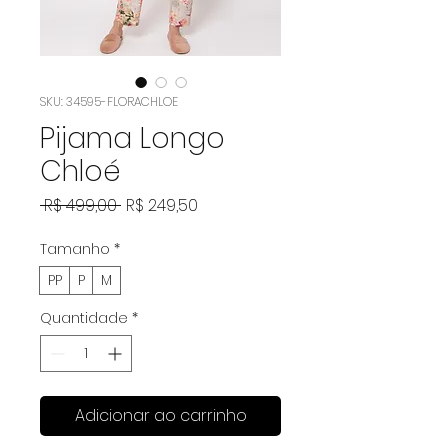
SKU: 34595-FLORACHLOE
Pijama Longo
Chloé
Preço
Preço
 R$ 499,00 
R$ 249,50
normal
promocional
Tamanho
*
PP
P
M
Quantidade
*
Adicionar ao carrinho