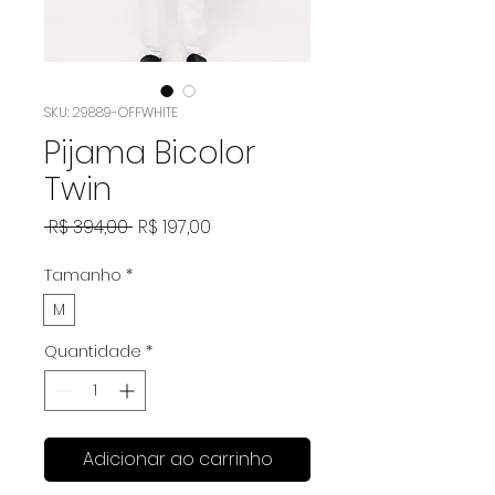
SKU: 29889-OFFWHITE
Pijama Bicolor
Twin
Preço
Preço
 R$ 394,00 
R$ 197,00
normal
promocional
Tamanho
*
M
Quantidade
*
Adicionar ao carrinho