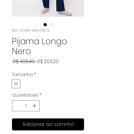
SKU: 32485-NAIVYBLUE
Pijama Longo
Nero
Preço
Preço
 R$ 406,40 
R$ 203,20
normal
promocional
Tamanho
*
M
Quantidade
*
Adicionar ao carrinho