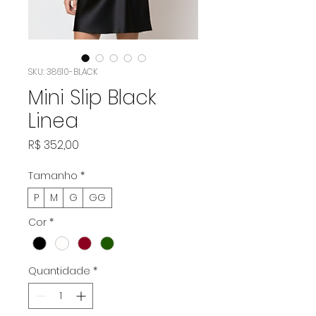
SKU: 38610-BLACK
Mini Slip Black
Linea
Preço
R$ 352,00
Tamanho
*
P
M
G
GG
Cor
*
Quantidade
*