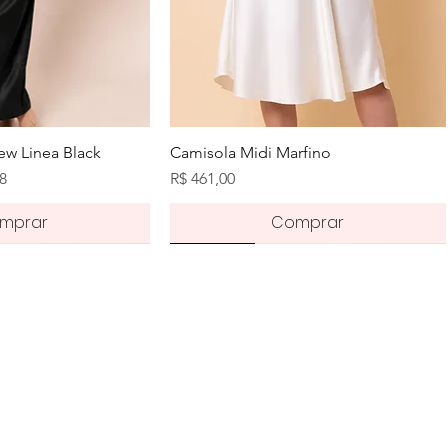
zação rápida
Visualização rápida
w Linea Black
Camisola Midi Marfino
romocional
Preço
68
R$ 461,00
mprar
Comprar
Novidade
Novidade