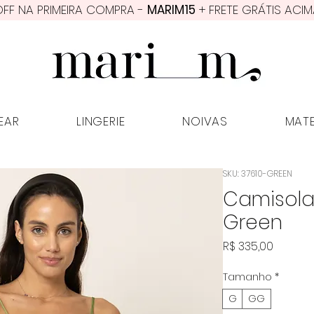
FF NA PRIMEIRA COMPRA -
MARIM15
+ FRETE GRÁTIS ACIM
PWEAR
LINGERIE
NOIVAS
MATER
EAR
LINGERIE
NOIVAS
MAT
SKU: 37610-GREEN
Camisola
Green
Preço
R$ 335,00
Tamanho
*
G
GG