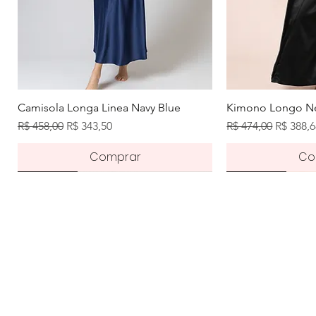
Visualização rápida
Visuali
Camisola Longa Linea Navy Blue
Kimono Longo Ne
Preço normal
Preço promocional
Preço normal
Preço p
R$ 458,00
R$ 343,50
R$ 474,00
R$ 388,
Comprar
Co
Novidade
Pré-order
Novidade
Novidade