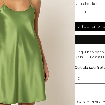
Quantidade
*
Adicionar ao c
O equilíbrio perfe
cetim e a versatil
Calcule seu fret
Característica