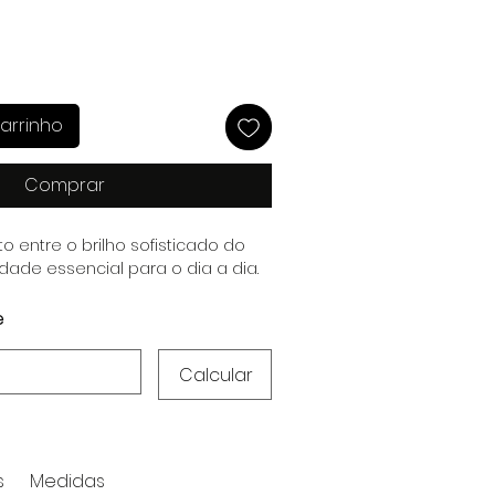
arrinho
Comprar
ito entre o brilho sofisticado do
idade essencial para o dia a dia.
e
Calcular
s
Medidas