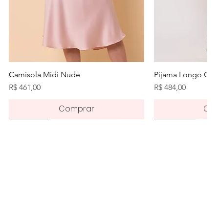
Visualização rápida
Visualiz
Camisola Midi Nude
Pijama Longo Orq
Preço
Preço
R$ 461,00
R$ 484,00
Comprar
Com
Novidade
Novidade
Novidade
Pré-order