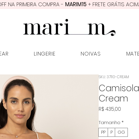
FF NA PRIMEIRA COMPRA -
MARIM15
+ FRETE GRÁTIS ACIM
PWEAR
LINGERIE
NOIVAS
MATER
EAR
LINGERIE
NOIVAS
MAT
SKU: 37110-CREAM
Camisola
Cream
Preço
R$ 435,00
Tamanho
*
PP
P
GG