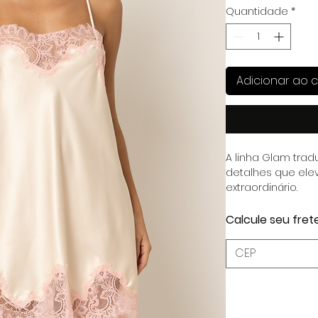
Quantidade
*
Adicionar ao c
A linha Glam tradu
detalhes que el
extraordinário.
Calcule seu fret