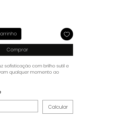
arrinho
Comprar
z sofisticação com brilho sutil e
evam qualquer momento ao
e
Calcular