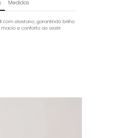
s
Medidas
ll com elastano, garantindo brilho
 macio e conforto ao vestir.
Pré-order