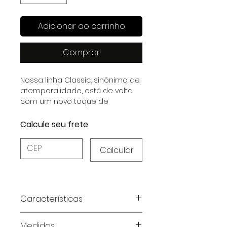
Adicionar ao carrinho
Comprar
Nossa linha Classic, sinônimo de
atemporalidade, está de volta
com um novo toque de
sofisticação.
Calcule seu frete
Calcular
Características
Características do Produto:
Medidas