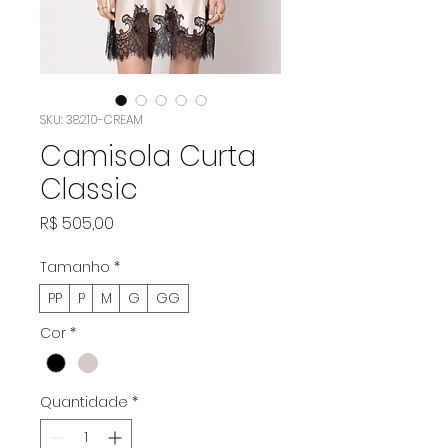
SKU: 38210-CREAM
Camisola Curta
Classic
Preço
R$ 505,00
Tamanho
*
PP
P
M
G
GG
Cor
*
Quantidade
*