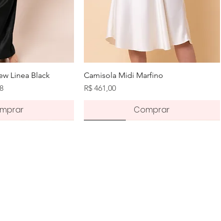
zação rápida
Visualização rápida
w Linea Black
Camisola Midi Marfino
romocional
Preço
68
R$ 461,00
mprar
Comprar
Novidade
Novidade