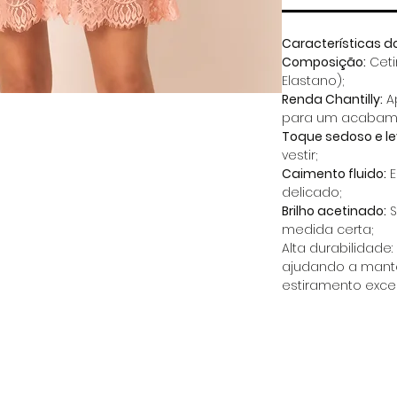
Características d
Composição:
Cetim
Elastano);
Renda Chantilly:
A
para um acabame
Toque sedoso e le
vestir;
Caimento fluido:
E
delicado;
Brilho acetinado:
S
medida certa;
Alta durabilidade:
ajudando a mante
estiramento exce