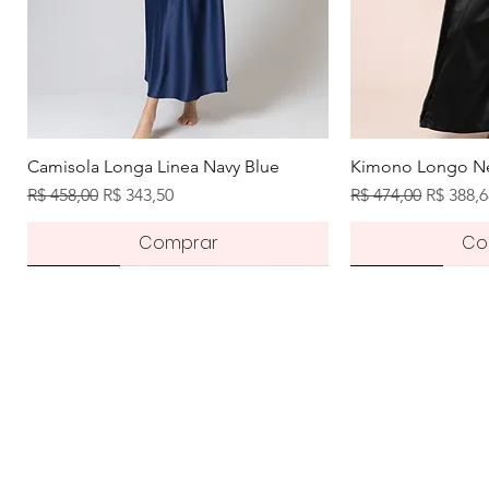
Visualização rápida
Visuali
Camisola Longa Linea Navy Blue
Kimono Longo Ne
Preço normal
Preço promocional
Preço normal
Preço p
R$ 458,00
R$ 343,50
R$ 474,00
R$ 388,
Comprar
Co
Novidade
Pré-order
Novidade
Novidade