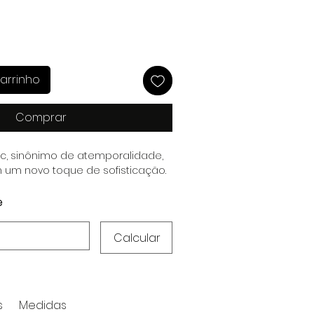
arrinho
Comprar
ic, sinônimo de atemporalidade,
 um novo toque de sofisticação.
e
Calcular
s
Medidas