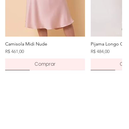
Visualização rápida
Visualiz
Camisola Midi Nude
Pijama Longo Orq
Preço
Preço
R$ 461,00
R$ 484,00
Comprar
Com
Novidade
Novidade
Novidade
Pré-order