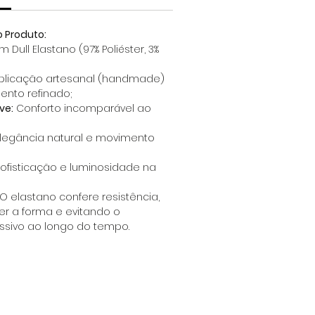
o Produto:
 Dull Elastano (97% Poliéster, 3%
plicação artesanal (handmade)
nto refinado;
ve:
Conforto incomparável ao
legância natural e movimento
ofisticação e luminosidade na
 O elastano confere resistência,
r a forma e evitando o
ssivo ao longo do tempo.