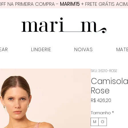
FF NA PRIMEIRA COMPRA -
MARIM15
+ FRETE GRÁTIS ACIM
PWEAR
LINGERIE
NOIVAS
MATER
EAR
LINGERIE
NOIVAS
MAT
SKU: 36210-ROSE
Camisola
Rose
Preço
R$ 426,20
Tamanho
*
M
G