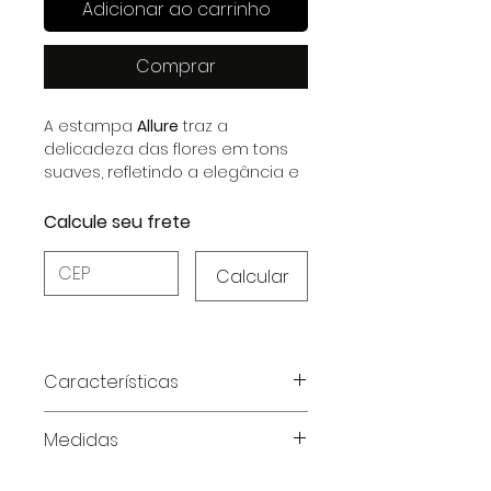
Adicionar ao carrinho
Comprar
A estampa
Allure
traz a
delicadeza das flores em tons
suaves, refletindo a elegância e
o encanto do outono-inverno.
Calcule seu frete
Calcular
Características
Características do Produto:
Medidas
Material Premium:
Satin Stretch e
Chiffon Paranea, combinando
Tabela de medidas em