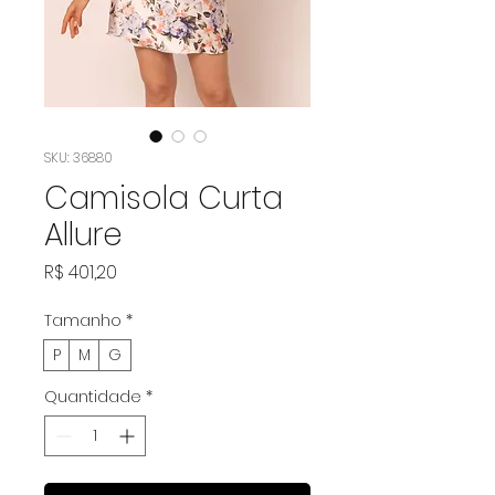
SKU: 36880
Camisola Curta
Allure
Preço
R$ 401,20
Tamanho
*
P
M
G
Quantidade
*