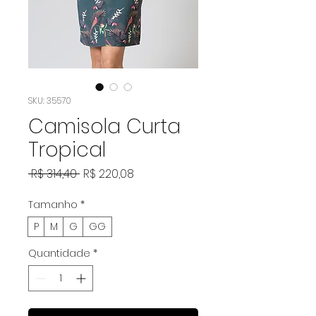
SKU: 35570
Camisola Curta
Tropical
Preço
Preço
 R$ 314,40 
R$ 220,08
normal
promocional
Tamanho
*
P
M
G
GG
Quantidade
*