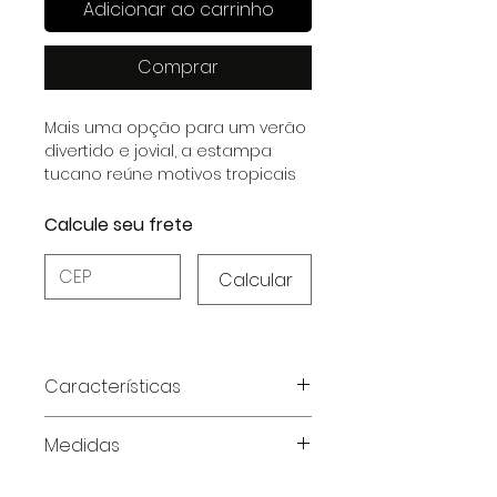
Adicionar ao carrinho
Comprar
Mais uma opção para um verão
divertido e jovial, a estampa
tucano reúne motivos tropicais
como araras, palmeiras e o
próprio tucano num mix
Calcule seu frete
encantador! O fundo verde
militar complementa e equilibra
Calcular
os motivos coloridos numa
estampa que promete conforto
e dinamismo.
Características
Características do Produto:
Medidas
Composição:
Fluity Liberty (90%
Poliamida, 10% Elastano)
Tabela de medidas em