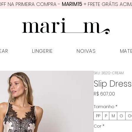
FF NA PRIMEIRA COMPRA -
MARIM15
+ FRETE GRÁTIS ACIM
PWEAR
LINGERIE
NOIVAS
MATER
EAR
LINGERIE
NOIVAS
MAT
SKU: 38212-CREAM
Slip Dres
Preço
R$ 607,00
Tamanho
*
PP
P
M
G
G
Cor
*