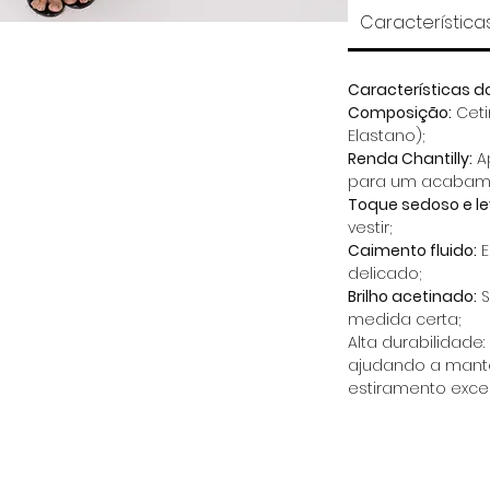
Característica
Características d
Composição:
Cetim
Elastano);
Renda Chantilly:
A
para um acabame
Toque sedoso e le
vestir;
Caimento fluido:
E
delicado;
Brilho acetinado:
S
medida certa;
Alta durabilidade:
ajudando a mante
estiramento exce