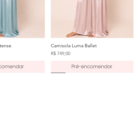
zação rápida
Visualização rápida
tense
Camisola Luma Ballet
Preço
R$ 749,00
ncomendar
Pré-encomendar
Pré-order
50%