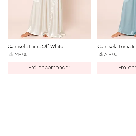
Visualização rápida
Visuali
Camisola Luma Off-White
Camisola Luma In
Preço
Preço
R$ 749,00
R$ 749,00
Pré-encomendar
Pré-e
Pré-order
50%
50%
Pré-order
50%