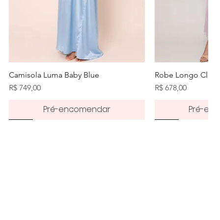
Visualização rápida
Visualiz
Camisola Luma Baby Blue
Robe Longo Class
Preço
Preço
R$ 749,00
R$ 678,00
Pré-encomendar
Pré-en
Pré-order
50%
Pré-order
50%