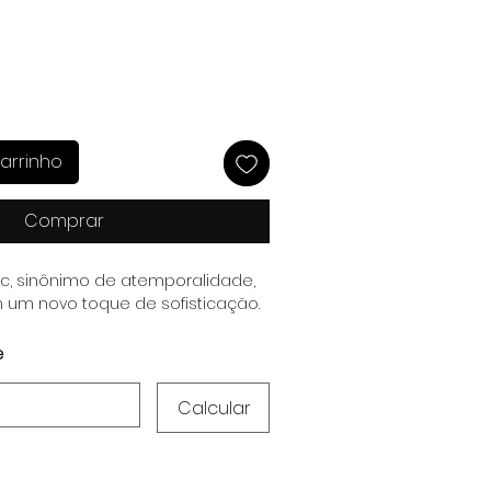
arrinho
Comprar
ic, sinônimo de atemporalidade,
 um novo toque de sofisticação.
e
Calcular