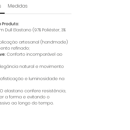
s
Medidas
o Produto:
 Dull Elastano (97% Poliéster, 3%
plicação artesanal (handmade)
nto refinado;
ve:
Conforto incomparável ao
legância natural e movimento
ofisticação e luminosidade na
 O elastano confere resistência,
r a forma e evitando o
ssivo ao longo do tempo.