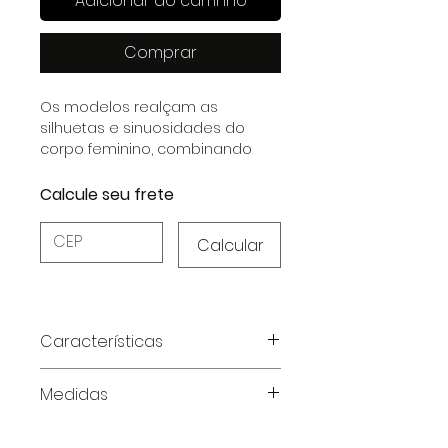
Adicionar ao carrinho
Comprar
Os modelos realçam as
silhuetas e sinuosidades do
corpo feminino, combinando
elegância e sensualidade em
cada detalhe.
Calcule seu frete
Calcular
Características
Características do Produto:
Medidas
Composição:
Lace (100%
Poliamida);
Tabela de medidas em
Textura suave e macia
,