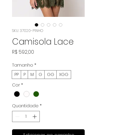
SKU: 37020-PINHO
Camisola Lace
Preço
R$ 592,00
Tamanho
*
PP
P
M
G
GG
XGG
Cor
*
Quantidade
*