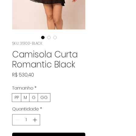
SKU: 35100-BLACK
Camisola Curta
Romantic Black
Preço
R$ 530,40
Tamanho
*
PP
M
G
GG
Quantidade
*