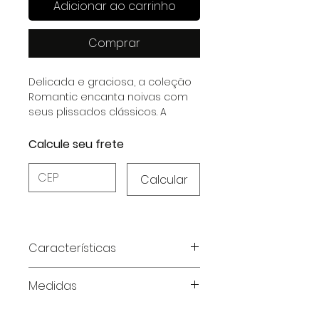
Adicionar ao carrinho
Comprar
Delicada e graciosa, a coleção
Romantic encanta noivas com
seus plissados clássicos. A
combinação de Musseline
Plissado, Renda e Cetim Dull cria
Calcule seu frete
peças sofisticadas, disponíveis
em Off White e Black.
Calcular
Características
Características do Produto:
Medidas
Composição:
Musseline Plissado
Renda artesanal:
Aplicada à
Tabela de medidas em