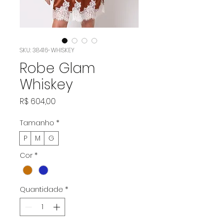
SKU: 38416-WHISKEY
Robe Glam
Whiskey
Preço
R$ 604,00
Tamanho
*
P
M
G
Cor
*
Quantidade
*