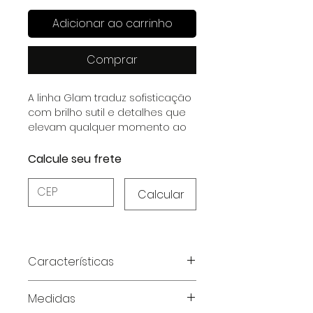
Adicionar ao carrinho
Comprar
A linha Glam traduz sofisticação
com brilho sutil e detalhes que
elevam qualquer momento ao
extraordinário.
Calcule seu frete
Calcular
Características
Material: Cetim Dull com
Medidas
elastano, garantindo brilho