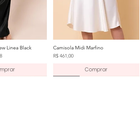
zação rápida
Visualização rápida
w Linea Black
Camisola Midi Marfino
romocional
Preço
68
R$ 461,00
mprar
Comprar
Novidade
Novidade