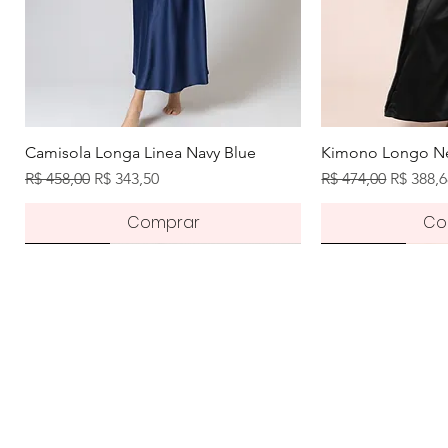
Visualização rápida
Visuali
Camisola Longa Linea Navy Blue
Kimono Longo Ne
Preço normal
Preço promocional
Preço normal
Preço p
R$ 458,00
R$ 343,50
R$ 474,00
R$ 388,
Comprar
Co
Novidade
Pré-order
Novidade
Novidade