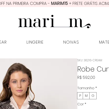
FF NA PRIMEIRA COMPRA -
MARIM15
+ FRETE GRÁTIS ACIM
PWEAR
LINGERIE
NOIVAS
MATER
EAR
LINGERIE
NOIVAS
MAT
SKU: 38216-CREAM
Robe Cur
Preço
R$ 592,00
Tamanho
*
P
M
G
Cor
*