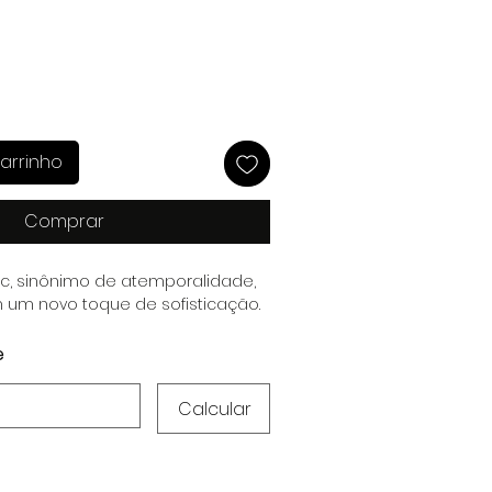
arrinho
Comprar
ic, sinônimo de atemporalidade,
 um novo toque de sofisticação.
e
Calcular