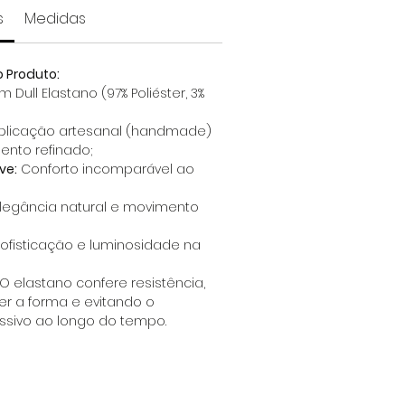
s
Medidas
o Produto:
 Dull Elastano (97% Poliéster, 3%
plicação artesanal (handmade)
nto refinado;
ve:
Conforto incomparável ao
legância natural e movimento
ofisticação e luminosidade na
 O elastano confere resistência,
r a forma e evitando o
ssivo ao longo do tempo.