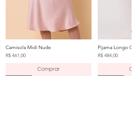
Visualização rápida
Visualiz
Camisola Midi Nude
Pijama Longo Orq
Preço
Preço
R$ 461,00
R$ 484,00
Comprar
Com
Novidade
Novidade
Novidade
Pré-order