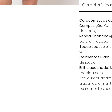
Característica
Características d
Composição:
Cetim
Elastano);
Renda Chantilly:
A
para um acabame
Toque sedoso e le
vestir;
Caimento fluido:
E
delicado;
Brilho acetinado:
S
medida certa;
Alta durabilidade:
ajudando a mante
estiramento exce