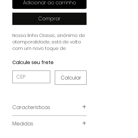
Adicionar ao carrinho
Comprar
Nossa linha Classic, sinônimo de
atemporalidade, está de volta
com um novo toque de
sofisticação.
Calcule seu frete
Calcular
Características
Características do Produto:
Medidas
Composição:
Cetim Dull Elastano
(97% Poliéster, 3% Elastano);
Tabela de medidas em