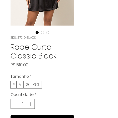
SKU: 37216-BLACK
Robe Curto
Classic Black
Preço
R$ 510,00
Tamanho
*
P
M
G
GG
Quantidade
*