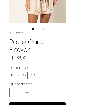
SKU: 37636
Robe Curto
Flower
Preço
R$ 436,00
Tamanho
*
P
M
G
GG
Quantidade
*