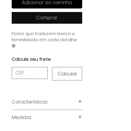
Adicionar ao carrinho
Comprar
Flores que traduzem leveza e
feminilidade em cada detalhe.
🌸
Calcule seu frete
Calcular
Características
Tecido:
MVS Thirty Plus,
Medidas
garantindo sofisticação e
durabilidade.
Tabela de medidas, medidas em