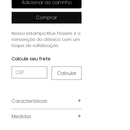
Adicionar ao carrinho
Comprar
Nossa estampa Blue Flowers é a
reinvenção do clássico com um
toque de sofisticação.
Calcule seu frete
Calcular
Características
Características do produto:
Medidas
Tecido:
Cetim Dull com Elastano
– toque macio e brilho
Tabela de medidas em