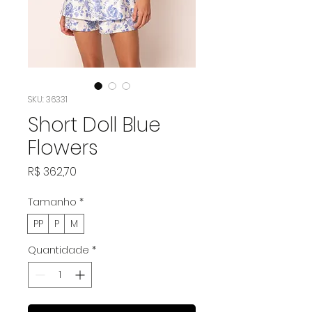
SKU: 36331
Short Doll Blue
Flowers
Preço
R$ 362,70
Tamanho
*
PP
P
M
Quantidade
*