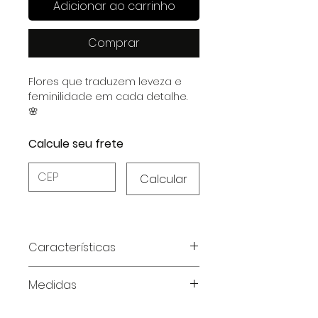
Adicionar ao carrinho
Comprar
Flores que traduzem leveza e
feminilidade em cada detalhe.
🌸
Calcule seu frete
Calcular
Características
Tecido:
MVS Thirty Plus,
Medidas
garantindo sofisticação e
durabilidade.
Tabela de medidas, medidas em