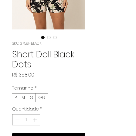
SKU: 37581-BLACK
Short Doll Black
Dots
Preço
R$ 358,00
Tamanho
*
P
M
G
GG
Quantidade
*