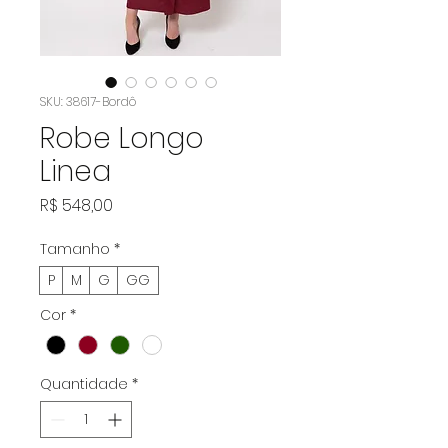
SKU: 38617-Bordô
Robe Longo
Linea
Preço
R$ 548,00
Tamanho
*
P
M
G
GG
Cor
*
Quantidade
*