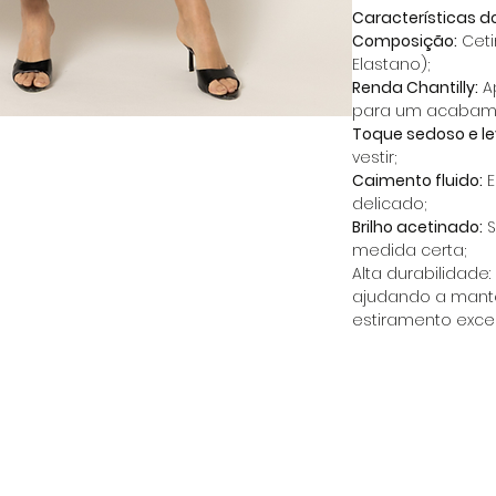
Características d
Composição:
Cetim
Elastano);
Renda Chantilly:
A
para um acabame
Toque sedoso e le
vestir;
Caimento fluido:
E
delicado;
Brilho acetinado:
S
medida certa;
Alta durabilidade:
ajudando a mante
estiramento exce