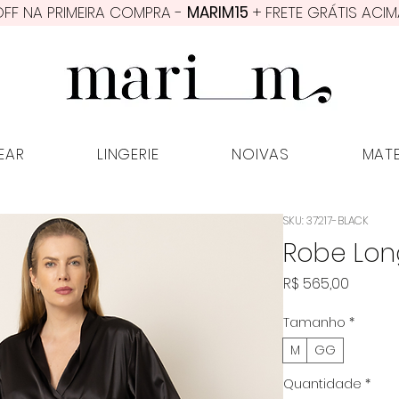
FF NA PRIMEIRA COMPRA -
MARIM15
+ FRETE GRÁTIS ACIM
PWEAR
LINGERIE
NOIVAS
MATER
EAR
LINGERIE
NOIVAS
MAT
SKU: 37217-BLACK
Robe Lon
Preço
R$ 565,00
Tamanho
*
M
GG
Quantidade
*