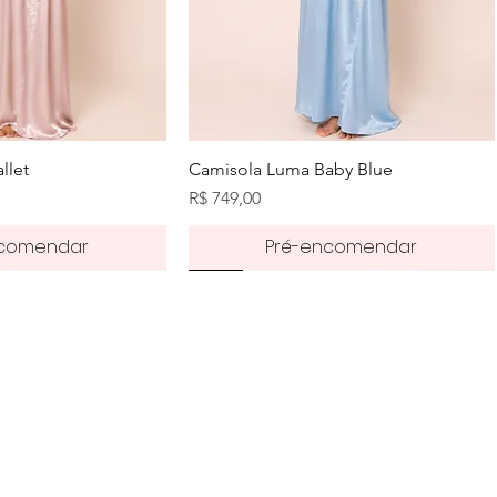
zação rápida
Visualização rápida
llet
Camisola Luma Baby Blue
Preço
R$ 749,00
ncomendar
Pré-encomendar
Pré-order
50%