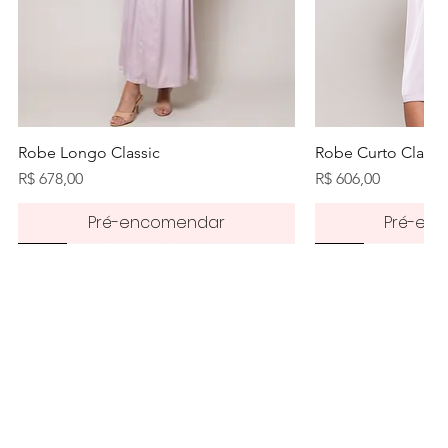
Visualização rápida
Visualiz
Robe Longo Classic
Robe Curto Classi
Preço
Preço
R$ 678,00
R$ 606,00
Pré-encomendar
Pré-en
Pré-order
50%
50%
50%