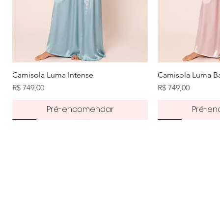
Visualização rápida
Visuali
Camisola Luma Intense
Camisola Luma Ba
Preço
Preço
R$ 749,00
R$ 749,00
Pré-encomendar
Pré-e
Pré-order
50%
50%
Pré-order
50%