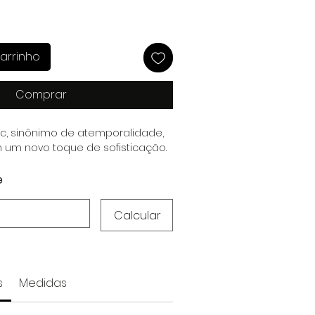
arrinho
Comprar
ic, sinônimo de atemporalidade,
 um novo toque de sofisticação.
e
Calcular
s
Medidas