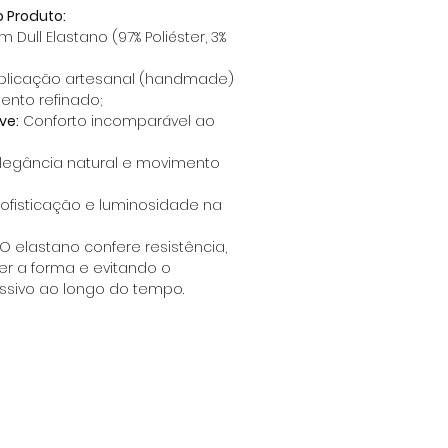
o Produto:
 Dull Elastano (97% Poliéster, 3%
plicação artesanal (handmade)
nto refinado;
ve:
Conforto incomparável ao
legância natural e movimento
ofisticação e luminosidade na
 O elastano confere resistência,
r a forma e evitando o
ssivo ao longo do tempo.