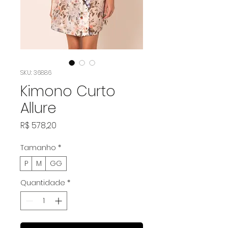
SKU: 36886
Kimono Curto
Allure
Preço
R$ 578,20
Tamanho
*
P
M
GG
Quantidade
*