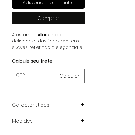
Adicionar ao carrinho
Comprar
A estampa
Allure
traz a
delicadeza das flores em tons
suaves, refletindo a elegância e
o encanto do outono-inverno.
Calcule seu frete
Calcular
Características
Características do Produto:
Medidas
Material Sofisticado:
Satin Stretch
e Chiffon Paranea, garantindo
Tabela de medidas em