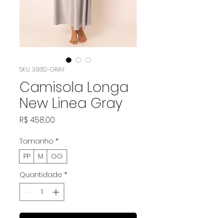
SKU: 36612-GRAY
Camisola Longa
New Linea Gray
Preço
R$ 458,00
Tamanho
*
PP
M
GG
Quantidade
*