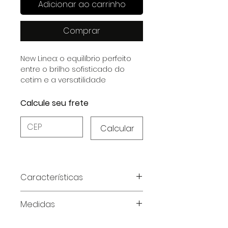
Adicionar ao carrinho
Comprar
New Linea: o equilíbrio perfeito
entre o brilho sofisticado do
cetim e a versatilidade
essencial para o dia a dia.
Calcule seu frete
Calcular
Características
Características do Produto:
Medidas
Material:
Cetim Dull com
elastano, proporcionando um
Tabela de medidas em