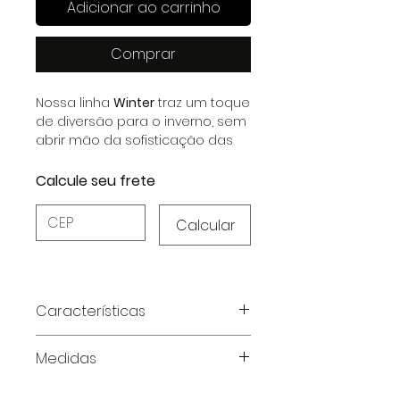
Adicionar ao carrinho
Comprar
Nossa linha
Winter
traz um toque
de diversão para o inverno, sem
abrir mão da sofisticação das
cores frias.
Calcule seu frete
Calcular
Características
Características do Produto:
Medidas
Tecido:
Cetim Dull Elastano
Alças ajustáveis
para ajuste
Tabela de medidas em