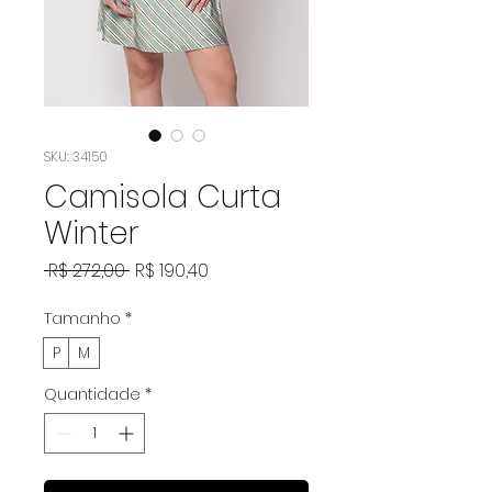
SKU: 34150
Camisola Curta
Winter
Preço
Preço
 R$ 272,00 
R$ 190,40
normal
promocional
Tamanho
*
P
M
Quantidade
*