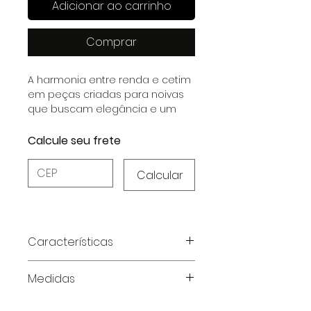
Adicionar ao carrinho
Comprar
A harmonia entre renda e cetim
em peças criadas para noivas
que buscam elegância e um
toque inesquecível de
delicadeza.
Calcule seu frete
Calcular
Características
Características do Produto:
Medidas
Material:
Cetim Dull com
elastano e renda, unindo
Tabela de medidas em