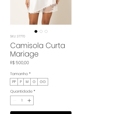
SKU: 37770
Camisola Curta
Mariage
Preço
R$ 500,00
Tamanho
*
PP
P
M
G
GG
Quantidade
*