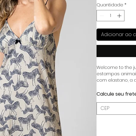
Quantidade
*
Adicionar ao c
Welcome to the j
estampas animai
com elastano, a d
modelos foram p
que adere à tend
Calcule seu fret
Temos duas opçõe
zebra!