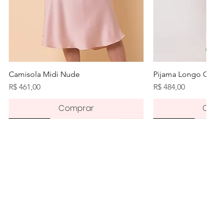
Visualização rápida
Visualiz
Camisola Midi Nude
Pijama Longo Orq
Preço
Preço
R$ 461,00
R$ 484,00
Comprar
Com
Novidade
Novidade
Novidade
Pré-order