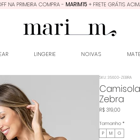
FF NA PRIMEIRA COMPRA -
MARIM15
+ FRETE GRÁTIS ACIM
PWEAR
LINGERIE
NOIVAS
MATER
EAR
LINGERIE
NOIVAS
MAT
SKU: 35600-ZEBRA
Camisola 
Zebra
Preço
R$ 319,00
Tamanho
*
P
M
G