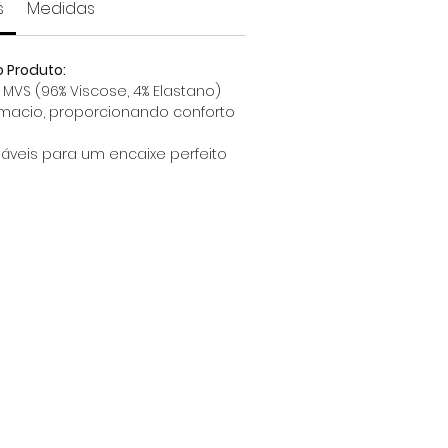
s
Medidas
o Produto:
 MVS (96% Viscose, 4% Elastano)
macio, proporcionando conforto
láveis para um encaixe perfeito