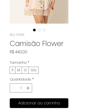
SKU: 37633
Camisão Flower
Preço
R$ 440,00
Tamanho
*
P
M
G
GG
Quantidade
*
Adicionar ao carrinho