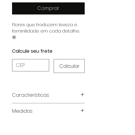
Comprar
Flores que traduzem leveza e
feminilidade em cada detalhe.
🌸
Calcule seu frete
Calcular
Características
Tecido:
MVS Thirty Plus,
Medidas
garantindo sofisticação e
durabilidade.
Tabela de medidas, medidas em
centimentros