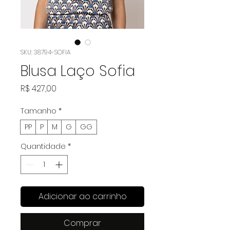
SKU: 38794-SOFIA
Blusa Laço Sofia
Preço
R$ 427,00
Tamanho
*
PP
P
M
G
GG
Quantidade
*
Adicionar ao carrinho
Comprar