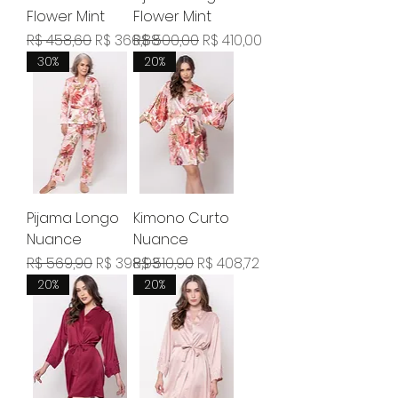
Flower Mint
Flower Mint
Preço normal
Preço promocional
Preço normal
Preço promocional
R$ 458,60
R$ 366,88
R$ 500,00
R$ 410,00
30%
20%
Pijama Longo
Kimono Curto
Nuance
Nuance
Preço normal
Preço promocional
Preço normal
Preço promocional
R$ 569,90
R$ 398,93
R$ 510,90
R$ 408,72
20%
20%