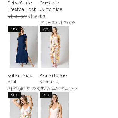
Robe Curto
Camisola
Lifestyle Black
Curta Alice
Azul
Preço normal
Preço promocional
R$ 380,20
R$ 304,16
Preço normal
Preço promocional
R$ 281,30
R$ 210,98
25%
25%
Kaftan Alice
Pijama Longo
Azul
Sunshine
Preço normal
Preço promocional
Preço normal
Preço promocional
R$ 317,40
R$ 238,05
R$ 535,40
R$ 401,55
20%
25%