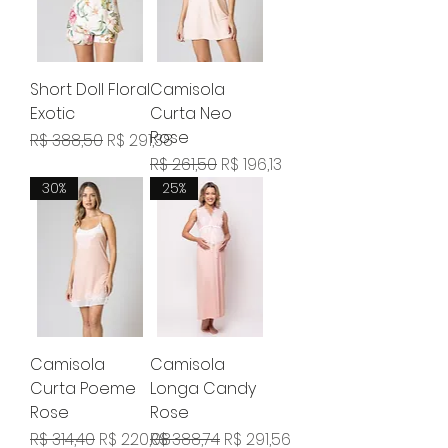
Short Doll Floral
Camisola
Exotic
Curta Neo
Rose
Preço normal
Preço promocional
R$ 388,50
R$ 291,38
Preço normal
Preço promocional
R$ 261,50
R$ 196,13
30%
25%
Camisola
Camisola
Curta Poeme
Longa Candy
Rose
Rose
Preço normal
Preço promocional
Preço normal
Preço promocional
R$ 314,40
R$ 220,08
R$ 388,74
R$ 291,56