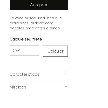
Comprar
Se você busca uma linha que
exala sensualidade com
decotes marcantes e renda
delicada, essa coleção é
perfeita para você.
Calcule seu frete
Calcular
Características
Características do Produto:
Medidas
Composição:
Renda - (85%
Poliamida 15% Elastano);
Tabela de medidas em
Renda:
Aplicação artesanal
centímetros
(handmade) para um