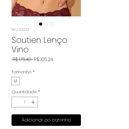
SKU: 32223
Soutien Lenço
Vino
Preço
Preço
 R$ 175,40 
R$ 105,24
normal
promocional
Tamanho
*
M
Quantidade
*
Adicionar ao carrinho