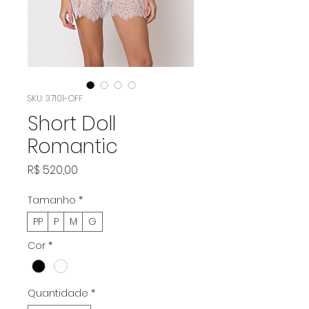
SKU: 37101-OFF
Short Doll
Romantic
Preço
R$ 520,00
Tamanho
*
PP
P
M
G
Cor
*
Quantidade
*