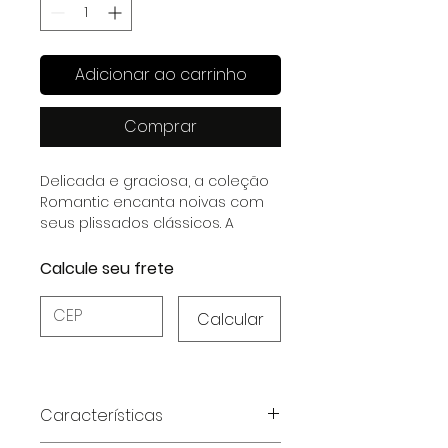
Adicionar ao carrinho
Comprar
Delicada e graciosa, a coleção
Romantic encanta noivas com
seus plissados clássicos. A
combinação de Musseline
Plissado, Renda e Cetim Dull cria
Calcule seu frete
peças sofisticadas, disponíveis
em Off White e Black.
Calcular
Características