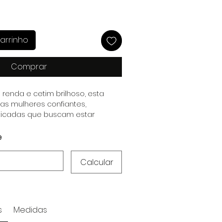
arrinho
Comprar
enda e cetim brilhoso, esta
a as mulheres confiantes,
sticadas que buscam estar
odos os momentos do dia.
e
Calcular
s
Medidas