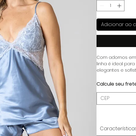
Adicionar ao c
Com adornos em r
linha é ideal par
elegantes e sofi
impecáveis em t
Calcule seu fret
Característica