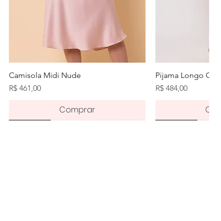
Visualização rápida
Visualiz
Camisola Midi Nude
Pijama Longo Orq
Preço
Preço
R$ 461,00
R$ 484,00
Comprar
Com
Novidade
Novidade
Novidade
Pré-order