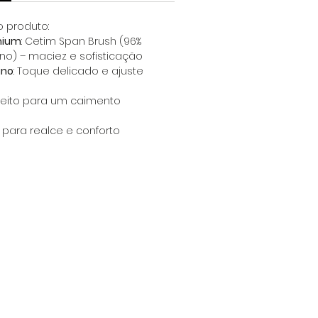
o produto:
mium
: Cetim Span Brush (96%
tano) – maciez e sofisticação
ano
: Toque delicado e ajuste
rfeito para um caimento
til para realce e conforto