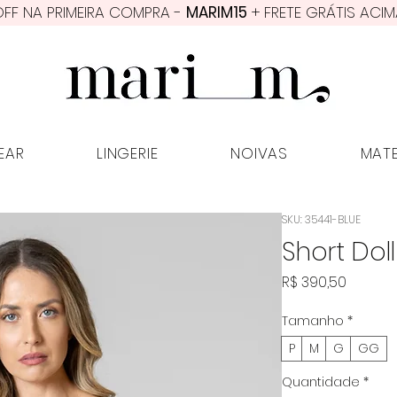
FF NA PRIMEIRA COMPRA -
MARIM15
+ FRETE GRÁTIS ACIM
PWEAR
LINGERIE
NOIVAS
MATER
EAR
LINGERIE
NOIVAS
MAT
SKU: 35441-BLUE
Short Dol
Preço
R$ 390,50
Tamanho
*
P
M
G
GG
Quantidade
*