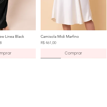
zação rápida
Visualização rápida
w Linea Black
Camisola Midi Marfino
romocional
Preço
68
R$ 461,00
mprar
Comprar
Novidade
Novidade