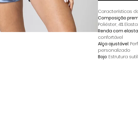
Características d
Composição pre
Poliéster, 4% Elas
Renda com elast
confortável
Alça ajustável
: Pe
personalizado
Bojo
: Estrutura su