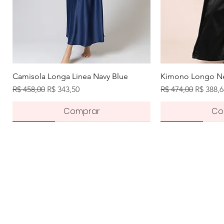
Visualização rápida
Visuali
Camisola Longa Linea Navy Blue
Kimono Longo Ne
Preço normal
Preço promocional
Preço normal
Preço p
R$ 458,00
R$ 343,50
R$ 474,00
R$ 388,
Comprar
Co
Novidade
Pré-order
Novidade
Novidade