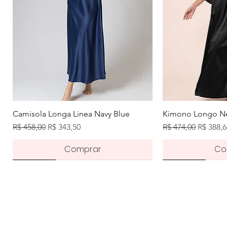
Visualização rápida
Visuali
Camisola Longa Linea Navy Blue
Kimono Longo Ne
Preço normal
Preço promocional
Preço normal
Preço p
R$ 458,00
R$ 343,50
R$ 474,00
R$ 388,
Comprar
Co
Novidade
Pré-order
Novidade
Novidade