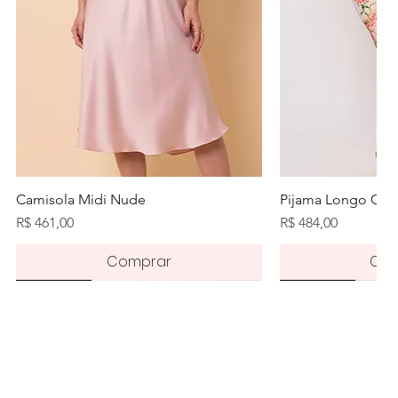
Visualização rápida
Visualiz
Camisola Midi Nude
Pijama Longo Orq
Preço
Preço
R$ 461,00
R$ 484,00
Comprar
Com
Novidade
Novidade
Novidade
Pré-order