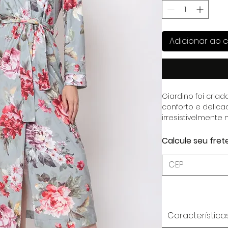
Adicionar ao c
Giardino foi criad
conforto e delica
irresistivelmente
aconchego, bem-e
transformando 
Calcule seu fret
uma experiência 
Característica