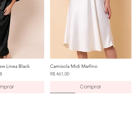
zação rápida
Visualização rápida
w Linea Black
Camisola Midi Marfino
romocional
Preço
68
R$ 461,00
mprar
Comprar
Novidade
Novidade