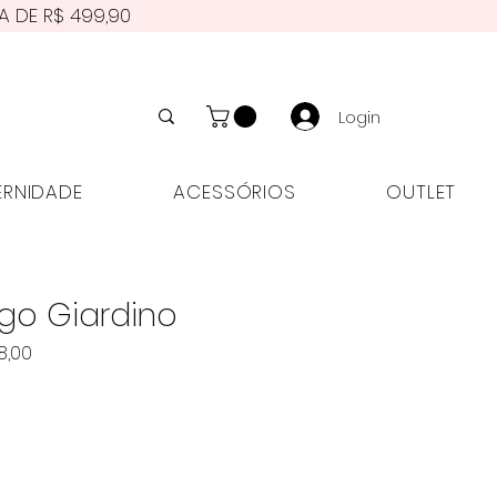
A DE R$ 499,90
Login
NIDADE
ACESSÓRIOS
OUTLET
ERNIDADE
ACESSÓRIOS
OUTLET
go Giardino
Preço
8,00
l
promocional