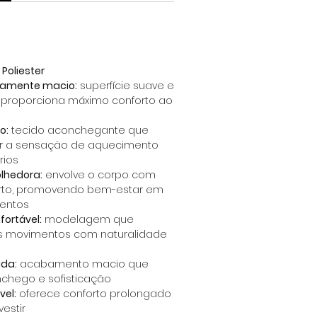
Poliester
amente macio:
superfície suave e
 proporciona máximo conforto ao
o:
tecido aconchegante que
r a sensação de aquecimento
rios
lhedora:
envolve o corpo com
orto, promovendo bem-estar em
entos
ortável:
modelagem que
 movimentos com naturalidade
ada:
acabamento macio que
chego e sofisticação
vel:
oferece conforto prolongado
estir