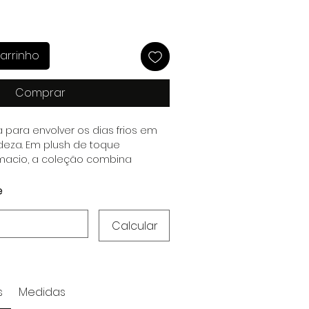
arrinho
Comprar
a para envolver os dias frios em
deza. Em plush de toque
 macio, a coleção combina
star e elegância,
os momentos de descanso em
e
ainda mais especial.
Calcular
s
Medidas