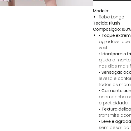
Modelo:
Robe Longo
Tecido: Plush
Composição: 100% 
•
Toque extrem
agradável que
vestir
•
Ideal para o fri
ajuda a mante
nos dias mais f
•
Sensação aco
leveza e conf
todos os mom
•
Caimento conf
acompanha os
e praticidade
•
Textura delic
transmite acon
•
Leve e agradá
sem pesar ao v