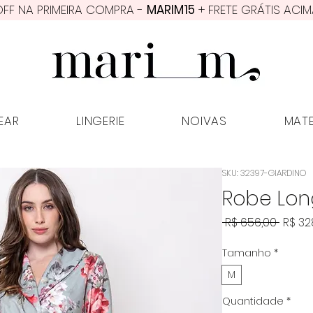
FF NA PRIMEIRA COMPRA -
MARIM15
+ FRETE GRÁTIS ACIM
PWEAR
LINGERIE
NOIVAS
MATER
EAR
LINGERIE
NOIVAS
MAT
SKU: 32397-GIARDINO
Robe Lon
Preço
 R$ 656,00 
R$ 32
norma
Tamanho
*
M
Quantidade
*