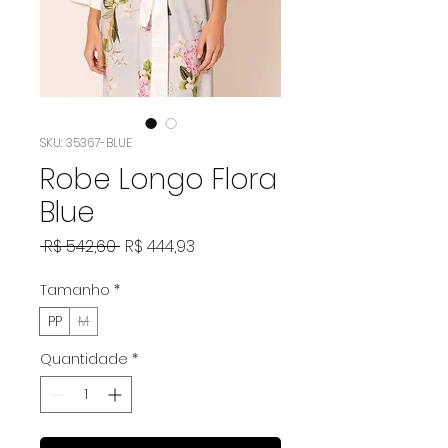
SKU: 35367-BLUE
Robe Longo Flora
Blue
Preço
Preço
 R$ 542,60 
R$ 444,93
normal
promocional
Tamanho
*
PP
M
Quantidade
*