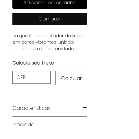
Adicionar ao carrinho
Comprar
Um jardim encantador de lírios
em cores vibrantes, unindo
delicadeza e a serenidade da
natureza.
Calcule seu frete
Calcular
Características
Características do produto:
Medidas
Tecido:
Viscolycra MVS – macia e
confortável;
Tabela de medidas em