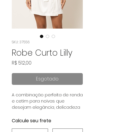
SKU: 37556
Robe Curto Lilly
Preço
R$ 512,00
Esgotado
A combinação perfeita de renda
e cetim para noivas que
desejam elegância, delicadeza
e um toque inesquecível de
sofisticação.
Calcule seu frete