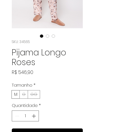
SKU: 34565
Pijama Longo
Roses
Preço
R$ 546,90
Tamanho
*
M
G
GG
Quantidade
*