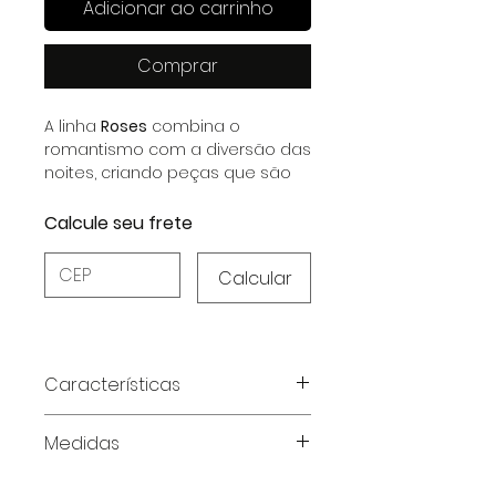
Adicionar ao carrinho
Comprar
A linha
Roses
combina o
romantismo com a diversão das
noites, criando peças que são
ao mesmo tempo,
encantadoras e cheias de
Calcule seu frete
personalidade.
Calcular
Características
Características do Produto:
Medidas
Composição:
Cetim Dull Elastano
(97% Poliéster, 3% Elastano);
Tabela de medidas em
Toque sedoso e leve:
Conforto