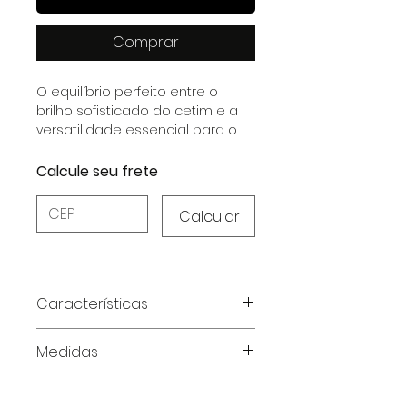
Comprar
O equilíbrio perfeito entre o
brilho sofisticado do cetim e a
versatilidade essencial para o
dia a dia.
Calcule seu frete
Calcular
Características
Características do Produto:
Medidas
Material:
Cetim Dull com
elastano, garantindo brilho
Tabela de medidas em
sofisticado, toque macio e
centímetros