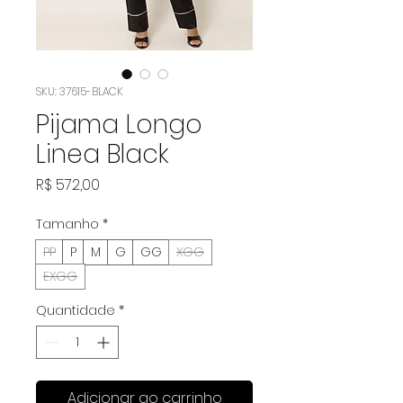
SKU: 37615-BLACK
Pijama Longo
Linea Black
Preço
R$ 572,00
Tamanho
*
PP
P
M
G
GG
XGG
EXGG
Quantidade
*
Adicionar ao carrinho