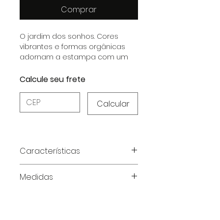
Comprar
O jardim dos sonhos. Cores
vibrantes e formas orgânicas
adornam a estampa com um
elegante floral.
Calcule seu frete
Calcular
Características
Características do Produto:
Medidas
Tecido:
Cetim Dull Elastano (97%
Poliéster, 3% Elastano)
Tabela de medidas em
Toque:
Gelado e macio,
centímetros
proporcionando conforto e