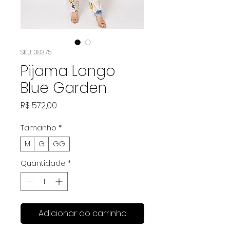
SKU: 38375
Pijama Longo
Blue Garden
Preço
R$ 572,00
Tamanho
*
M
G
GG
Quantidade
*
Adicionar ao carrinho