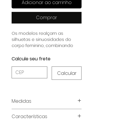
Adicionar ao carrinho
Comprar
Os modelos realçam as
silhuetas e sinuosidades do
corpo feminino, combinando
elegância e sensualidade em
cada detalhe.
Calcule seu frete
Calcular
Medidas
Tabela de medidas em
Características
centímetros
Características do Produto:
Medidas
PP
P
M
G
GG