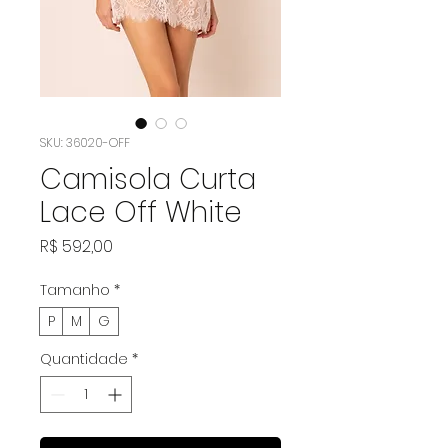
SKU: 36020-OFF
Camisola Curta
Lace Off White
Preço
R$ 592,00
Tamanho
*
P
M
G
Quantidade
*