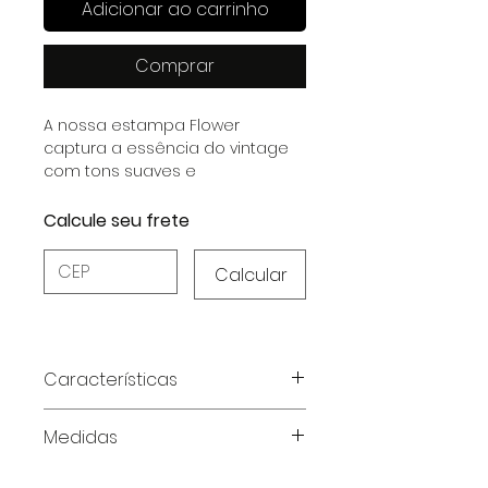
Adicionar ao carrinho
Comprar
A nossa estampa Flower
captura a essência do vintage
com tons suaves e
empoeirados, trazendo um
charme nostálgico e elegante.
Calcule seu frete
Calcular
Características
Características do produto:
Medidas
Tecido:
Viscolycra MVS – macia e
confortável;
Tabela de medidas em